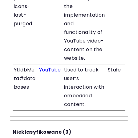
icons-
the
last-
implementation
purged
and
functionality of
YouTube video-
content on the
website.
YtIdbMe
YouTube
Used to track
Stałe
ta#data
user’s
bases
interaction with
embedded
content.
Nieklasyfikowane (3)