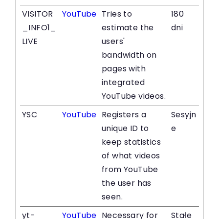
VISITOR
YouTube
Tries to
180
_INFO1_
estimate the
dni
LIVE
users'
bandwidth on
pages with
integrated
YouTube videos.
YSC
YouTube
Registers a
Sesyjn
unique ID to
e
keep statistics
of what videos
from YouTube
the user has
seen.
yt-
YouTube
Necessary for
Stałe