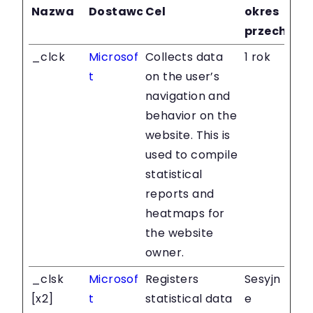
Nazwa
Dostawca
Cel
okres
przechow
_clck
Microsof
Collects data
1 rok
t
on the user’s
navigation and
behavior on the
website. This is
used to compile
statistical
reports and
heatmaps for
the website
owner.
_clsk
Microsof
Registers
Sesyjn
[x2]
t
statistical data
e