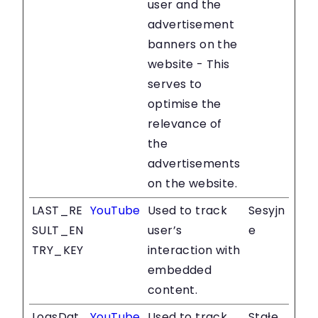
user and the
advertisement
banners on the
website - This
serves to
optimise the
relevance of
the
advertisements
on the website.
LAST_RE
YouTube
Used to track
Sesyjn
SULT_EN
user’s
e
TRY_KEY
interaction with
embedded
content.
LogsDat
YouTube
Used to track
Stałe