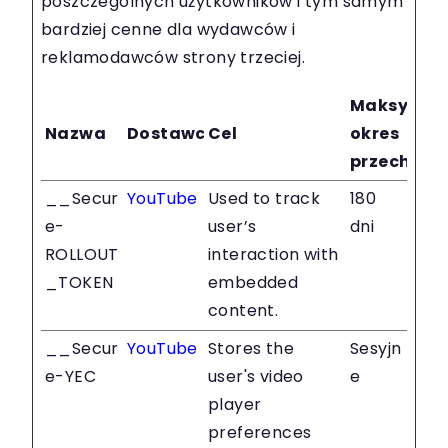
poszczególnych użytkowników i tym samym
bardziej cenne dla wydawców i
reklamodawców strony trzeciej.
Maksymal
Nazwa
Dostawca
Cel
okres
przechow
__Secur
YouTube
Used to track
180
e-
user’s
dni
ROLLOUT
interaction with
_TOKEN
embedded
content.
__Secur
YouTube
Stores the
Sesyjn
e-YEC
user's video
e
player
preferences