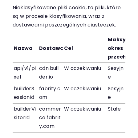
Nieklasyfikowane pliki cookie, to pliki, które
są w procesie klasyfikowania, wraz z
dostawcami poszczególnych ciasteczek.
Maksymal
Nazwa
Dostawca
Cel
okres
przechow
api/v1/pi
cdn.buil
W oczekiwaniu
Sesyjn
xel
der.io
e
builderS
fabrity.c
W oczekiwaniu
Sesyjn
essionId
om
e
builderVi
commer
W oczekiwaniu
Stałe
sitorId
ce.fabrit
y.com