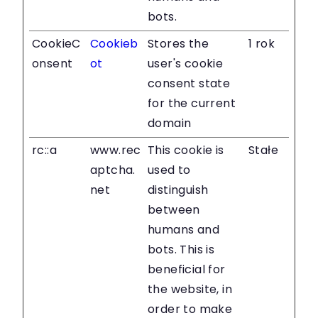
bots.
CookieC
Cookieb
Stores the
1 rok
onsent
ot
user's cookie
consent state
for the current
domain
rc::a
www.rec
This cookie is
Stałe
aptcha.
used to
net
distinguish
between
humans and
bots. This is
beneficial for
the website, in
order to make