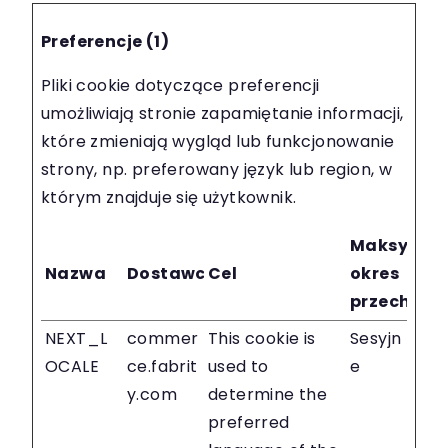
Preferencje (1)
Pliki cookie dotyczące preferencji
umożliwiają stronie zapamiętanie informacji,
które zmieniają wygląd lub funkcjonowanie
strony, np. preferowany język lub region, w
którym znajduje się użytkownik.
Maksymal
Nazwa
Dostawca
Cel
okres
przechow
NEXT_L
commer
This cookie is
Sesyjn
OCALE
ce.fabrit
used to
e
y.com
determine the
preferred