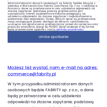
Administratorami danych osobowych są Fabrity Spółka Akcyjna z
siedzibą w Warszawie oraz Fabrity Commerce Sp. z o.o. z siedzibą w
Poznaniu; dane są przetwarzane w celu udzielenia odpowiedzi na
złożone zapytanie; podstawą prawną przetwarzania jest
uzasadniony interes współadministratorów polegający na
udzieleniu odpowiedzi na złożone zapytanie i niepozostawianiu
wiadomości bez odpowiedzi. Osoby, których dane są przetwarzane,
mają następujące prawa: dostępu do danych, sprostowania,
usunięcia lub ograniczenia przetwarzania, prawo do sprzeciwu oraz
prawo do wniesienia skargi do PUODO. Dane osobowe w tej formie
będą przetwarzane zgodnie z naszą
polityką prywatności
.
Umów spotkanie
Możesz też wysłać nam e-mail na adres:
commerce@fabrity.pl
W tym przypadku administratorem danych
osobowych będzie FABRITY sp. z o.o., a dane
będą przetwarzane w celu udzielenia
odpowiedzi na złożone zapytanie; podstawą