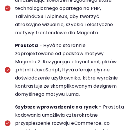
umożliwiając stworzenie zgodnego stosu
technologicznego opartego na PHP,
TailwindCSS i AlpineJS, aby tworzyć
atrakcyjne wizualnie, szybkie i elastyczne
motywy frontendowe dla Magento.
Prostota
- Hyvä to starannie
zaprojektowane od podstaw motywy
Magento 2. Rezygnując z layout.xml, plików
.phtml i JavaScript, Hyvä oferuje płynne
doświadczenie użytkownika, które wyraźnie
kontrastuje ze skomplikowanym designem
domyślnego motywu Luma.
Szybsze wprowadzenie na rynek
- Prostota
kodowania umożliwia czterokrotne
przyspieszenie rozwoju eCommerce, co