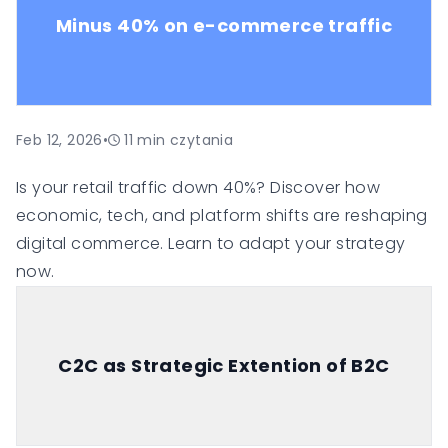
(omnichannel). Dzięki PIM przedsiębiorstwa mogą
Minus 40% on e-commerce traffic
zarządzać opisami, atrybutami, zdjęciami, filmami i
specyfikacjami technicznymi produktów w jednym
miejscu, zachowując spójność i wysoką jakość
danych. Centralne repozytorium informacji
Feb 12, 2026
•
11
min czytania
stanowi tzw. Single Source of Truth, co ogranicza
błędy i przyspiesza wprowadzanie produktów na
Is your retail traffic down 40%? Discover how
rynek.
economic, tech, and platform shifts are reshaping
digital commerce. Learn to adapt your strategy
now.
C2C as Strategic Extention of B2C