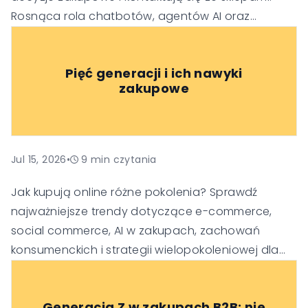
Rosnąca rola chatbotów, agentów AI oraz
generatywnych wyszukiwarek sprawia, że firmy
muszą dostosować swoje strategie SEO, obsługi
Pięć generacji i ich nawyki
klienta i budowania zaufania, aby pozostać
zakupowe
widoczne i konkurencyjne w nowej erze handlu.
Jul 15, 2026
•
9
min czytania
Jak kupują online różne pokolenia? Sprawdź
najważniejsze trendy dotyczące e-commerce,
social commerce, AI w zakupach, zachowań
konsumenckich i strategii wielopokoleniowej dla
Gen Alpha, Gen Z, Millennialsów, Gen X i Baby
Boomers.
Generacja Z w zakupach B2B: nie