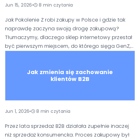
Jun 15, 2026
•
8
min czytania
Jak Pokolenie Z robi zakupy w Polsce i gdzie tak
naprawdę zaczyna swoją drogę zakupową?
Tłumaczymy, dlaczego sklep internetowy przestał
być pierwszym miejscem, do którego sięga GenZ, i
co to oznacza dla polskich sprzedawców. Przy
okazji omawiamy wejście TikTok Shop na polski
Jak zmienia się zachowanie
rynek, inne dostępne platformy oraz to, jaką
klientów B2B
technologię warto wdrożyć, żeby sprawnie
sprzedawać na wielu kanałach jednocześnie.
Jun 1, 2026
•
8
min czytania
Przez lata sprzedaż B2B działała zupełnie inaczej
niż sprzedaż konsumencka. Proces zakupowy był