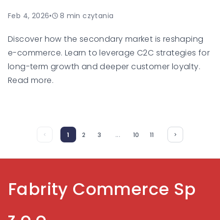
Feb 4, 2026
•
8
min czytania
Discover how the secondary market is reshaping
e-commerce. Learn to leverage C2C strategies for
long-term growth and deeper customer loyalty.
Read more.
...
1
2
3
10
11
Fabrity Commerce Sp
z.o.o