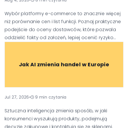
Aug 4, 2026
•
8
min czytania
Wybór platformy e-commerce to znacznie więcej
niż porównanie cen i list funkcji. Poznaj praktyczne
podejście do oceny dostawców, które pozwala
oddzielić fakty od założeń, lepiej ocenić ryzyko
oraz podejmować trafniejsze decyzje
technologiczne i biznesowe.
Jak AI zmienia handel w Europie
Jul 27, 2026
•
9
min czytania
Sztuczna inteligencja zmienia sposób, w jaki
konsumenci wyszukują produkty, podejmują
decyzje zakupowe i kontaktują się ze sklepami.