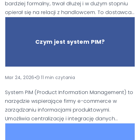
bardziej formalny, trwał dłużej i w dużym stopniu
opierał się na relacji z handlowcem. To dostawca
kontrolował większość informacji: ceny,
dostępność produktów, specyfikacje czy warunki
współpracy.
Czym jest system PIM?
Mar 24, 2026
•
11
min czytania
System PIM (Product Information Management) to
narzędzie wspierające firmy e-commerce w
zarządzaniu informacjami produktowymi.
Umożliwia centralizację i integrację danych
pochodzących z różnych źródeł oraz ich
dystrybucję do wielu kanałów sprzedaży