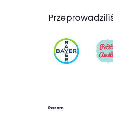
Przeprowadzil
Razem