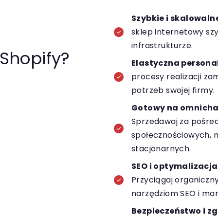
Szybkie i skalowaln
sklep internetowy sz
infrastrukturze.
Shopify?
Elastyczna persona
procesy realizacji za
potrzeb swojej firmy.
Gotowy na omnicha
Sprzedawaj za pośr
społecznościowych, ma
stacjonarnych.
SEO i optymalizacj
Przyciągaj organicz
narzędziom SEO i ma
Bezpieczeństwo i z