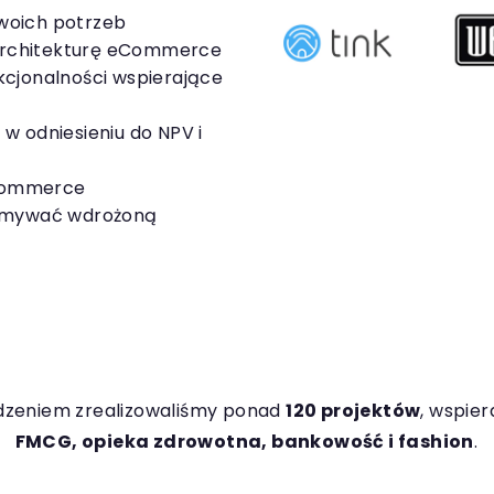
woich potrzeb
rchitekturę eCommerce
kcjonalności wspierające
w odniesieniu do NPV i
commerce
zymywać wdrożoną
zeniem zrealizowaliśmy ponad
120 projektów
, wspier
FMCG, opieka zdrowotna, bankowość i fashion
.