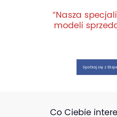
“
Nasza specjali
modeli sprzeda
Spotkaj się z Eks
Co Ciebie inter