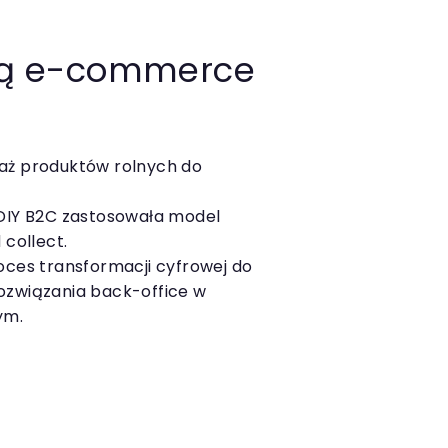
ową e-commerce
aż produktów rolnych do
 DIY B2C zastosowała model
 collect.
oces transformacji cyfrowej do
ozwiązania back-office w
ym.