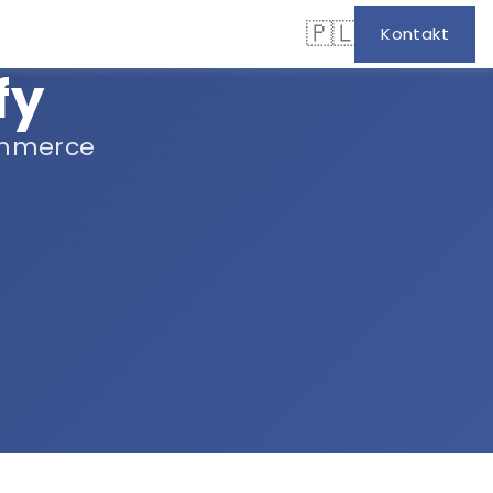
🇵🇱
Kontakt
fy
ommerce