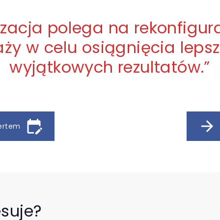
zacja polega na rekonfigura
ży w celu osiągnięcia lepsz
wyjątkowych rezultatów.
”
edit_calendar
arrow_forward
pertem
esuje?