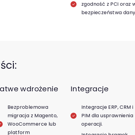
zgodność z PCI oraz 
bezpieczeństwa dany
ści:
Łatwe wdrożenie
Integracje
Bezproblemowa
Integracje ERP, CRM i
migracja z Magento,
PIM dla usprawnienia
WooCommerce lub
operacji.
platform
Integracje bramek