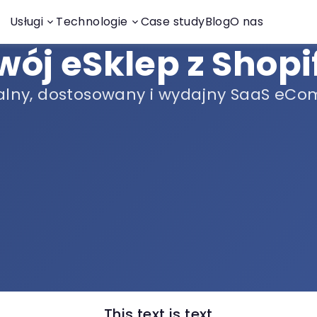
Usługi
Technologie
Case study
Blog
O nas
wój eSklep z Shopi
alny, dostosowany i wydajny SaaS eC
This text is text