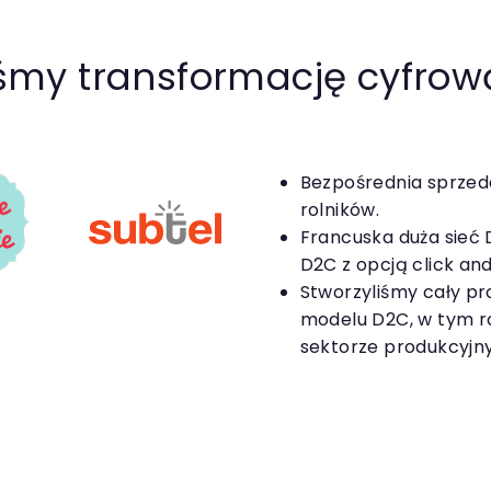
iśmy transformację cyfr
Bezpośrednia sprzed
rolników.
Francuska duża sieć
D2C z opcją click and
Stworzyliśmy cały pr
modelu D2C, w tym r
sektorze produkcyjn