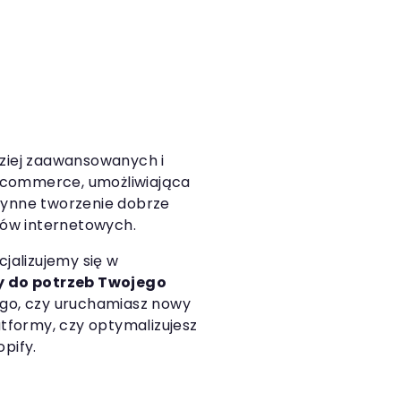
dziej zaawansowanych i
-commerce, umożliwiająca
płynne tworzenie dobrze
ów internetowych.
alizujemy się w
 do potrzeb Twojego
tego, czy uruchamiasz nowy
latformy, czy optymalizujesz
opify.