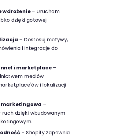
e wdrożenie
– Uruchom
ybko dzięki gotowej
lizacja
– Dostosuj motywy,
mówienia i integracje do
nnel i marketplace
–
ednictwem mediów
rketplace'ów i lokalizacji
a marketingowa
–
ny ruch dzięki wbudowanym
rketingowym.
godność
– Shopify zapewnia