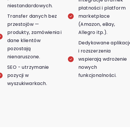
niestandardowych.
płatności i platform
Transfer danych bez
marketplace
przestojów —
(Amazon, eBay,
produkty, zamówienia i
Allegro itp.).
dane klientów
Dedykowane aplikacj
pozostają
i rozszerzenia
nienaruszone.
wspierają wdrożenie
SEO - utrzymanie
nowych
pozycji w
funkcjonalności.
wyszukiwarkach.