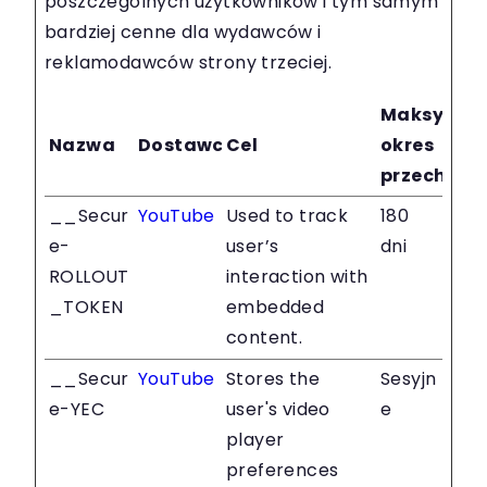
poszczególnych użytkowników i tym samym
bardziej cenne dla wydawców i
reklamodawców strony trzeciej.
Maksymal
Nazwa
Dostawca
Cel
okres
przechow
__Secur
YouTube
Used to track
180
e-
user’s
dni
ROLLOUT
interaction with
_TOKEN
embedded
content.
__Secur
YouTube
Stores the
Sesyjn
e-YEC
user's video
e
player
preferences