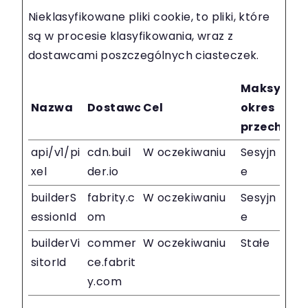
Nieklasyfikowane pliki cookie, to pliki, które
są w procesie klasyfikowania, wraz z
dostawcami poszczególnych ciasteczek.
Maksymal
Nazwa
Dostawca
Cel
okres
przechow
api/v1/pi
cdn.buil
W oczekiwaniu
Sesyjn
xel
der.io
e
builderS
fabrity.c
W oczekiwaniu
Sesyjn
essionId
om
e
builderVi
commer
W oczekiwaniu
Stałe
sitorId
ce.fabrit
y.com