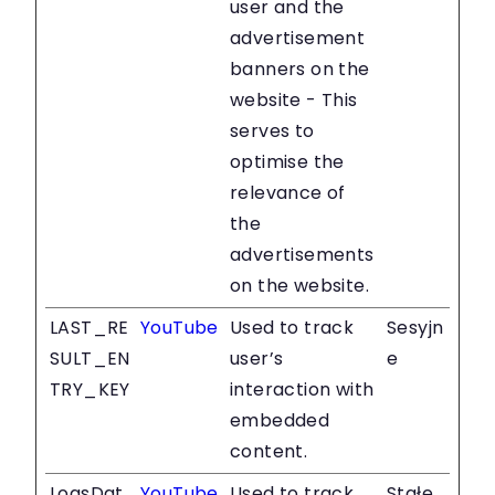
user and the
advertisement
banners on the
website - This
serves to
optimise the
relevance of
the
advertisements
on the website.
LAST_RE
YouTube
Used to track
Sesyjn
SULT_EN
user’s
e
TRY_KEY
interaction with
embedded
content.
LogsDat
YouTube
Used to track
Stałe