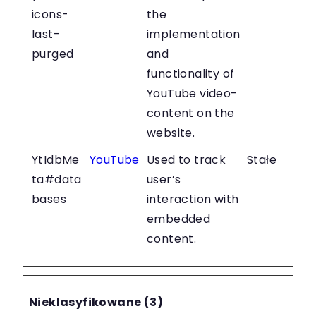
icons-
the
last-
implementation
purged
and
functionality of
YouTube video-
content on the
website.
YtIdbMe
YouTube
Used to track
Stałe
ta#data
user’s
bases
interaction with
embedded
content.
Nieklasyfikowane (3)