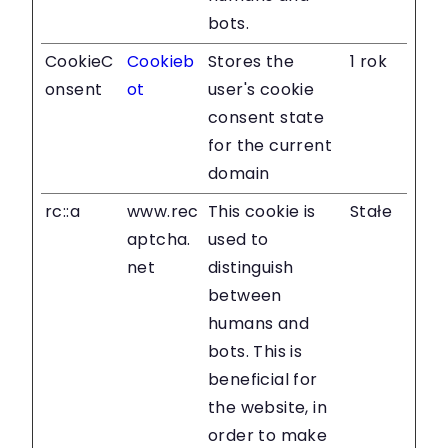
bots.
CookieC
Cookieb
Stores the
1 rok
onsent
ot
user's cookie
consent state
for the current
domain
rc::a
www.rec
This cookie is
Stałe
aptcha.
used to
net
distinguish
between
humans and
bots. This is
beneficial for
the website, in
order to make