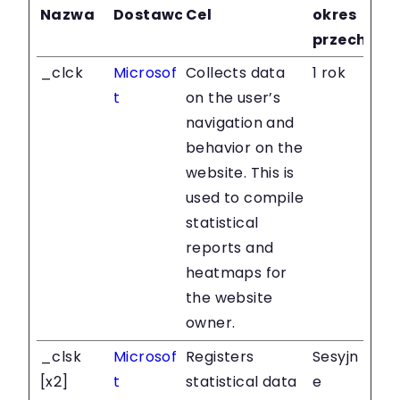
Nazwa
Dostawca
Cel
okres
przechow
_clck
Microsof
Collects data
1 rok
t
on the user’s
navigation and
behavior on the
website. This is
used to compile
statistical
reports and
heatmaps for
the website
owner.
_clsk
Microsof
Registers
Sesyjn
[x2]
t
statistical data
e