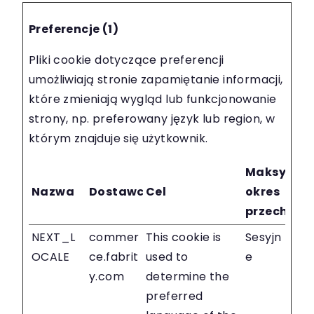
Preferencje (1)
Pliki cookie dotyczące preferencji
umożliwiają stronie zapamiętanie informacji,
które zmieniają wygląd lub funkcjonowanie
strony, np. preferowany język lub region, w
którym znajduje się użytkownik.
Maksymal
Nazwa
Dostawca
Cel
okres
przechow
NEXT_L
commer
This cookie is
Sesyjn
OCALE
ce.fabrit
used to
e
y.com
determine the
preferred