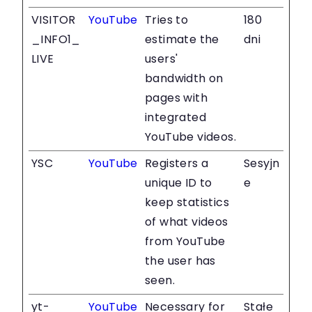
VISITOR
YouTube
Tries to
180
_INFO1_
estimate the
dni
LIVE
users'
bandwidth on
pages with
integrated
YouTube videos.
YSC
YouTube
Registers a
Sesyjn
unique ID to
e
keep statistics
of what videos
from YouTube
the user has
seen.
yt-
YouTube
Necessary for
Stałe