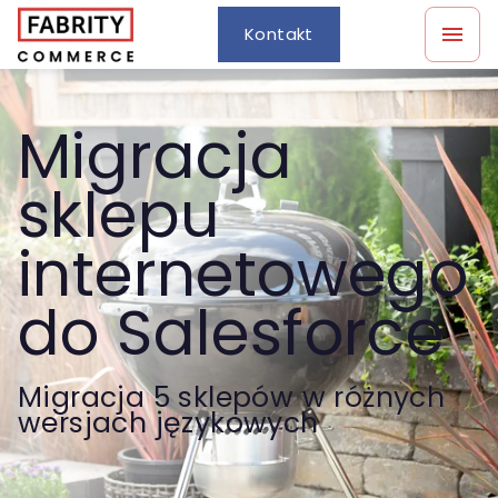
Kontakt
Migracja
sklepu
internetowego
do Salesforce
Migracja 5 sklepów w różnych
wersjach językowych