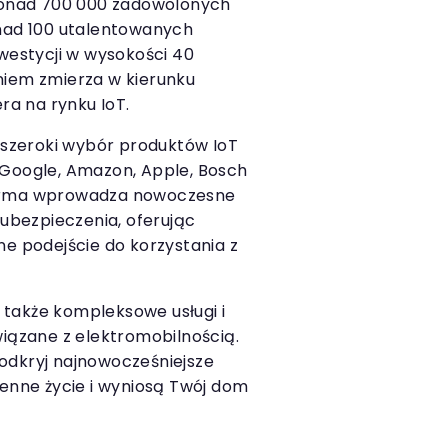
onad 700 000 zadowolonych
onad 100 utalentowanych
nwestycji w wysokości 40
niem zmierza w kierunku
era na rynku IoT.
z szeroki wybór produktów IoT
 Google, Amazon, Apple, Bosch
firma wprowadza nowoczesne
 ubezpieczenia, oferując
ne podejście do korzystania z
le także kompleksowe usługi i
wiązane z elektromobilnością.
ś odkryj najnowocześniejsze
ienne życie i wyniosą Twój dom