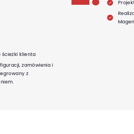
Proje
Realiz
Magen
ścieżki klienta
iguracji, zamówienia i
tegrowany z
niem.