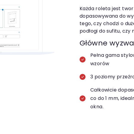
Każda roleta jest two
dopasowywana do wym
tego, czy chodzi o du
podłogi do sufitu, czy
Główne wyzwa
Pełna gama stylo
wzorów
3 poziomy przeźr
Całkowicie dopas
co do 1 mm, idea
okna.