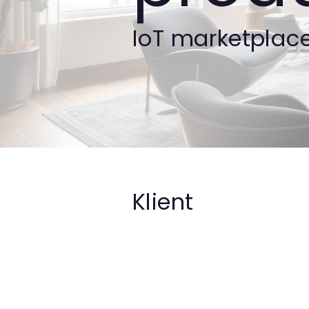
IoT marketplac
Klient