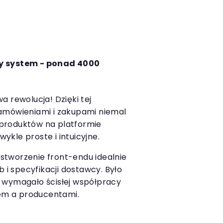
ły system - ponad 4000
a rewolucja! Dzięki tej
zamówieniami i zakupami niemal
produktów na platformie
ykle proste i intuicyjne.
stworzenie front-endu idealnie
i specyfikacji dostawcy. Było
e wymagało ścisłej współpracy
em a producentami.