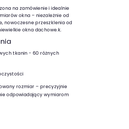
rzona na zamówienie i idealnie
iarów okna – niezależnie od
że, nowoczesne przeszklenia od
 niewielkie okna dachowe.k.
nia
wych tkanin - 60 różnych
oczystości
owany rozmiar – precyzyjnie
lnie odpowiadający wymiarom