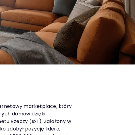
nternetowy marketplace, który
tnych domów dzięki
netu Rzeczy (IoT). Założony w
bko zdobył pozycję lidera,