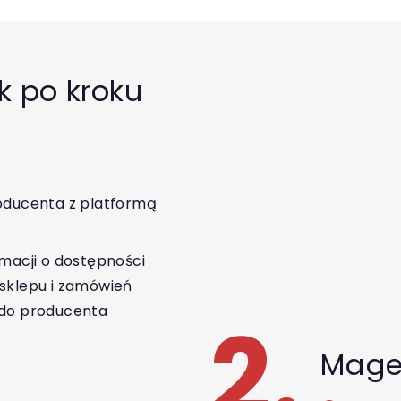
k po kroku
oducenta z platformą
macji o dostępności
sklepu i zamówień
 do producenta
2.
Mage