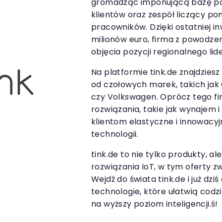
gromadząc imponującą bazę p
klientów oraz zespół liczący p
pracowników. Dzięki ostatniej i
milionów euro, firma z powodze
objęcia pozycji regionalnego lid
Na platformie tink.de znajdzies
od czołowych marek, takich jak
czy Volkswagen. Oprócz tego 
rozwiązania, takie jak wynajem i
klientom elastyczne i innowacyj
technologii.
tink.de to nie tylko produkty, a
rozwiązania IoT, w tym oferty z
Wejdź do świata tink.de i już dzi
technologie, które ułatwią codz
na wyższy poziom inteligencji.ś!