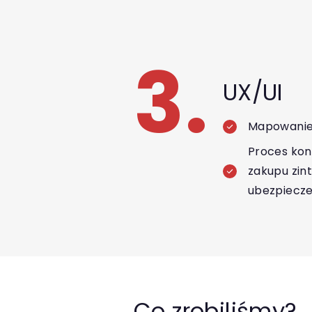
3.
UX/UI
Mapowanie 
Proces konf
zakupu zin
ubezpiecze
Co zrobiliśmy?