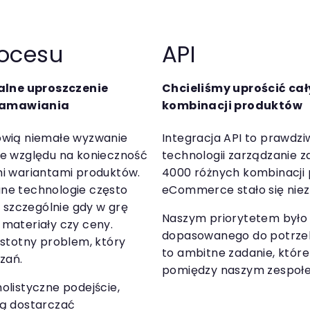
rocesu
API
lne uproszczenie
Chcieliśmy uprościć ca
zamawiania
kombinacji produktów
owią niemałe wyzwanie
Integracja API to prawdziw
ze względu na konieczność
technologii zarządzanie 
i wariantami produktów.
4000 różnych kombinacji 
ne technologie często
eCommerce stało się niezw
, szczególnie gdy w grę
Naszym priorytetem było 
materiały czy ceny.
dopasowanego do potrzeb 
istotny problem, który
to ambitne zadanie, któr
zań.
pomiędzy naszym zespoł
olistyczne podejście,
gą dostarczać