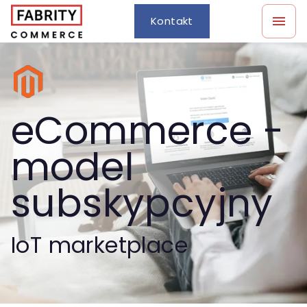
Kontakt
eCommerce -
model
subskypcyjny
IoT marketplace