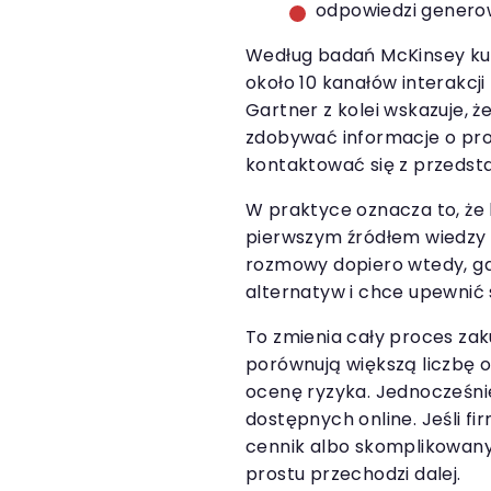
odpowiedzi generow
Według badań McKinsey kup
około 10 kanałów interakcji
Gartner z kolei wskazuje, ż
zdobywać informacje o pro
kontaktować się z przedst
W praktyce oznacza to, że 
pierwszym źródłem wiedzy o
rozmowy dopiero wtedy, gdy
alternatyw i chce upewnić 
To zmienia cały proces zaku
porównują większą liczbę o
ocenę ryzyka. Jednocześnie
dostępnych online. Jeśli fi
cennik albo skomplikowany 
prostu przechodzi dalej.