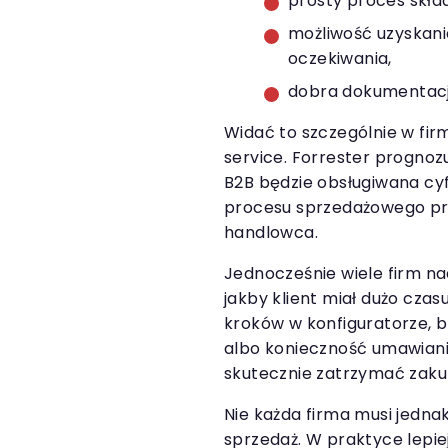
prosty proces skła
możliwość uzyskani
oczekiwania,
dobra dokumentacj
Widać to szczególnie w fir
service. Forrester prognozu
B2B będzie obsługiwana cyf
procesu sprzedażowego pr
handlowca.
Jednocześnie wiele firm na
jakby klient miał dużo czas
kroków w konfiguratorze, b
albo konieczność umawiania
skutecznie zatrzymać zaku
Nie każda firma musi jedn
sprzedaż. W praktyce lepi