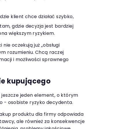
zie klient chce działać szybko,
am, gdzie decyzja jest bardziej
ona większym ryzykiem.
 nie oczekują już „obsługi
ym rozumieniu. Chcą raczej
macji i możliwości sprawnego
ie kupującego
 jeszcze jeden element, o którym
o - osobiste ryzyko decydenta.
akup produktu dla firmy odpowiada
stawcy, ale również za konsekwencje
óźnienia, problemy jakościowe,