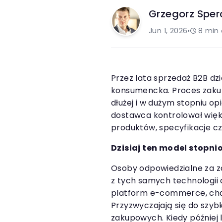
Grzegorz Sper
Jun 1, 2026
•
8
min 
Przez lata sprzedaż B2B dzi
konsumencka. Proces zakup
dłużej i w dużym stopniu op
dostawca kontrolował więk
produktów, specyfikacje c
Dzisiaj ten model stopni
Osoby odpowiedzialne za z
z tych samych technologii c
platform e-commerce, cha
Przyzwyczajają się do szyb
zakupowych. Kiedy później 