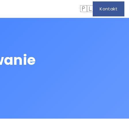
🇵🇱
Kontakt
wanie