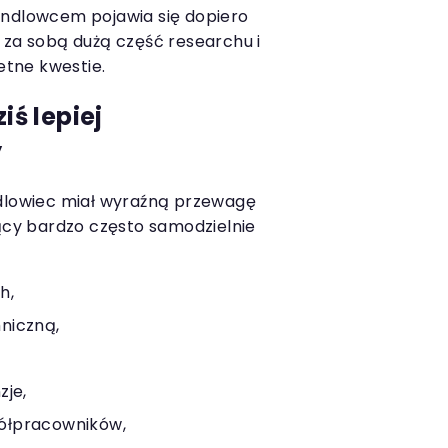
andlowcem pojawia się dopiero
 za sobą dużą część researchu i
tne kwestie.
ziś lepiej
y
ndlowiec miał wyraźną przewagę
jący bardzo często samodzielnie
h,
niczną,
zje,
ółpracowników,