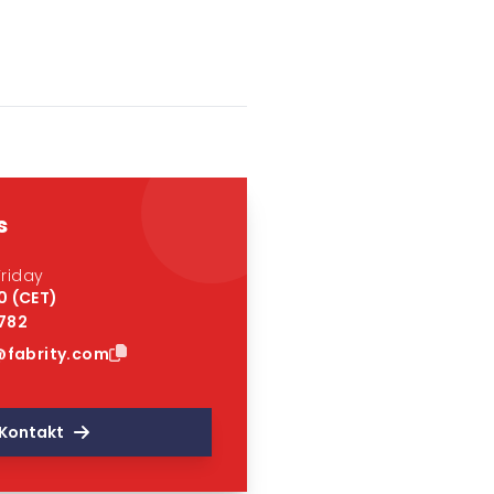
s
riday
0 (CET)
 782
fabrity.com
Kontakt