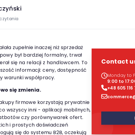
czyński
czytania
ałała zupełnie inaczej niż sprzedaż
owy był bardziej formalny, trwał
Contact u
ierał się na relacji z handlowcem. To
szość informacji: ceny, dostępność
Monday to F
zy warunki współpracy.
9:00 to 17:0
+48 605 116
owo się zmienia.
commerce@
akupy firmowe korzystają prywatnie
o wszyscy inni - aplikacji mobilnych,
tbotów czy porównywarek ofert.
kich i prostych doświadczeń
logują się do systemu B2B, oczekują