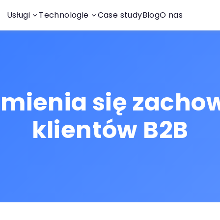
Usługi
Technologie
Case study
Blog
O nas
zmienia się zacho
klientów B2B