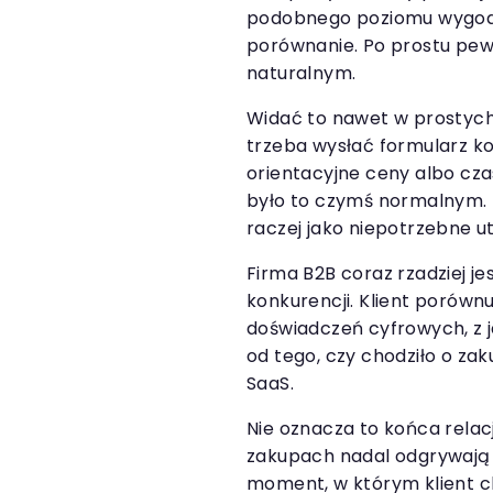
podobnego poziomu wygody.
porównanie. Po prostu pew
naturalnym.
Widać to nawet w prostych
trzeba wysłać formularz k
orientacyjne ceny albo czas
było to czymś normalnym. D
raczej jako niepotrzebne ut
Firma B2B coraz rzadziej je
konkurencji. Klient porównu
doświadczeń cyfrowych, z ja
od tego, czy chodziło o za
SaaS.
Nie oznacza to końca relac
zakupach nadal odgrywają w
moment, w którym klient c