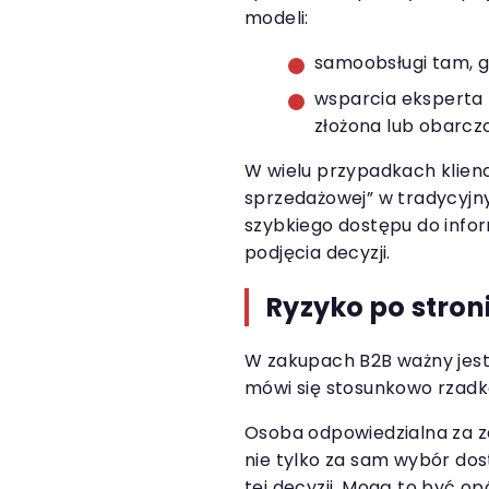
modeli:
samoobsługi tam, gd
wsparcia eksperta t
złożona lub obarcz
W wielu przypadkach klienci
sprzedażowej” w tradycyjn
szybkiego dostępu do infor
podjęcia decyzji.
Ryzyko po stron
W zakupach B2B ważny jest
mówi się stosunkowo rzadk
Osoba odpowiedzialna za z
nie tylko za sam wybór do
tej decyzji. Mogą to być op